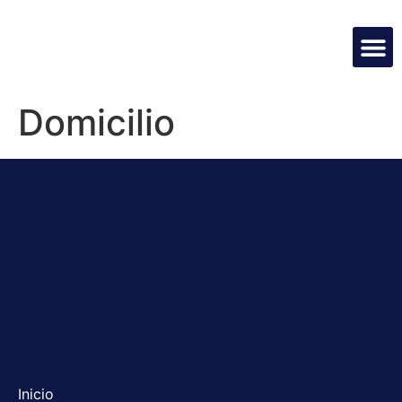
Quiénes 
Domicilio
Inicio